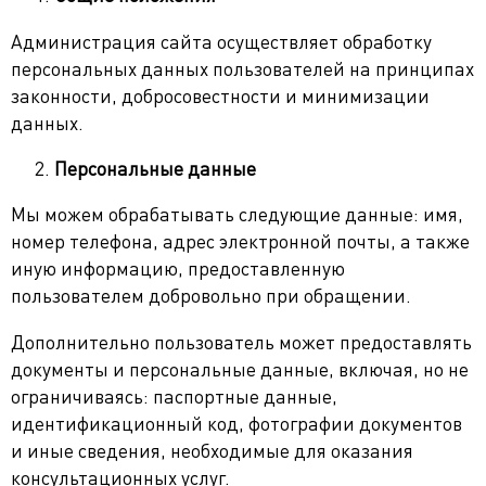
Водительские права при смене фамилии
Апостиль
Восстановление свидетельства о рождении
Администрация сайта осуществляет обработку
умершего
персональных данных пользователей на принципах
Легализация документов
Апостиль паспорта
законности, добросовестности и минимизации
Восстановление свидетельства о браке
данных.
Перевод документов
Апостиль свидетельства о рождении
Легализация свидетельства о рождении, браке
Восстановление свидетельства о разводе
Персональные данные
Апостиль свидетельства о браке или разводе
Легализация справки о несудимости
Нотариальное заверение
Мы можем обрабатывать следующие данные: имя,
Апостиль справки о несудимости
Легализация диплома
Перевод паспорта
номер телефона, адрес электронной почты, а также
Апостиль диплома и аттестата
Легализация для Китая
Перевод свидетельства о рождении, браке
иную информацию, предоставленную
пользователем добровольно при обращении.
Легализация для ОАЭ
Перевод справки о несудимости
Дополнительно пользователь может предоставлять
Перевод диплома и аттестата
документы и персональные данные, включая, но не
ограничиваясь: паспортные данные,
идентификационный код, фотографии документов
и иные сведения, необходимые для оказания
консультационных услуг.