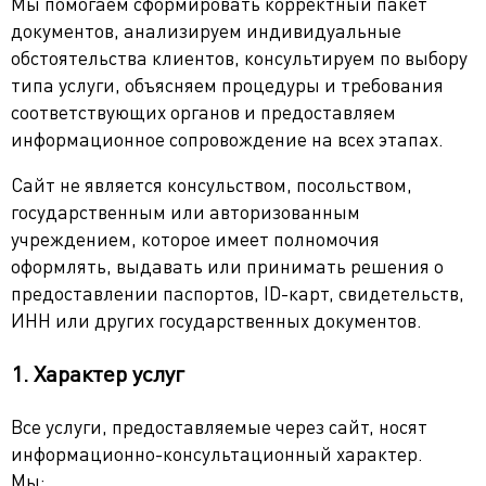
Мы помогаем сформировать корректный пакет
Водительские права при смене фамилии
документов, анализируем индивидуальные
Апостиль
Восстановление свидетельства о рождении
обстоятельства клиентов, консультируем по выбору
умершего
Легализация документов
Апостиль паспорта
типа услуги, объясняем процедуры и требования
Восстановление свидетельства о браке
соответствующих органов и предоставляем
Перевод документов
Апостиль свидетельства о рождении
Легализация свидетельства о рождении, браке
информационное сопровождение на всех этапах.
Восстановление свидетельства о разводе
Апостиль свидетельства о браке или разводе
Легализация справки о несудимости
Нотариальное заверение
Сайт не является консульством, посольством,
государственным или авторизованным
Апостиль справки о несудимости
Легализация диплома
Перевод паспорта
учреждением, которое имеет полномочия
Апостиль диплома и аттестата
Легализация для Китая
Перевод свидетельства о рождении, браке
оформлять, выдавать или принимать решения о
предоставлении паспортов, ID-карт, свидетельств,
Легализация для ОАЭ
Перевод справки о несудимости
ИНН или других государственных документов.
Перевод диплома и аттестата
1. Характер услуг
Все услуги, предоставляемые через сайт, носят
информационно-консультационный характер.
Мы: