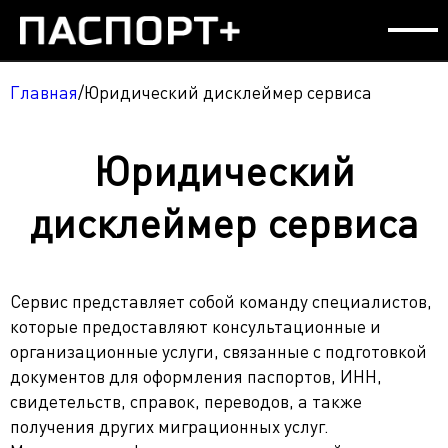
Услуги и цены
Главная
/
Юридический дисклеймер сервиса
Партнерам
Загранпаспорт
Юридический
Блог
Украинский паспорт (ID-карта)
Загранпаспорт ребенку
Контакты
Вклейка фото в паспорт 25 и 45 лет
Паспорт Украины в 14 лет (ID-карта)
дисклеймер сервиса
RU
Идентификационный номер (ИНН)
Замена паспорта (обмен на ID, порча, смена
фамилии)
Справка переселенца
UA
Восстановление ИНН
Сервис представляет собой команду специалистов,
Утеря паспорта Украины
которые предоставляют консультационные и
Водительское удостоверение
RU
организационные услуги, связанные с подготовкой
Прописка в Киеве
Свидетельство о рождении, браке или
Замена старых водительских прав на новые
документов для оформления паспортов, ИНН,
разводе
свидетельств, справок, переводов, а также
Восстановление водительских прав при утере
получения других миграционных услуг.
Справка о несудимости
Восстановление свидетельства о рождении