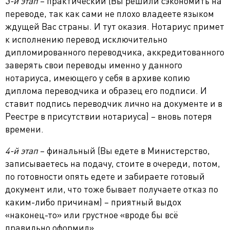
3-й этап
– практический (Вы решили сэкономить на
переводе, так как сами не плохо владеете языком
ждущей Вас страны. И тут оказия. Нотариус примет
к исполнению перевод исключительно
дипломированного переводчика, аккредитованного
заверять свои переводы именно у данного
нотариуса, имеющего у себя в архиве копию
диплома переводчика и образец его подписи. И
ставит подпись переводчик лично на документе и в
Реестре в присутствии нотариуса) – вновь потеря
времени.
4-й этап
– финальный (Вы едете в Министерство,
записываетесь на подачу, стоите в очереди, потом,
по готовности опять едете и забираете готовый
документ или, что тоже бывает получаете отказ по
каким-либо причинам) – приятный выдох
«наконец-то» или грустное «вроде бы всё
правильно оформил».