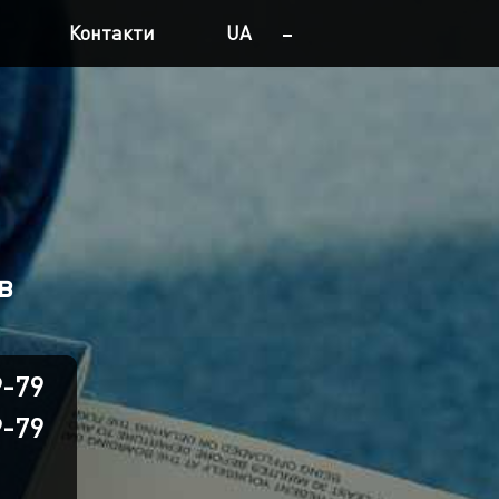
Контакти
UA
UA
RU
в
9-79
9-79