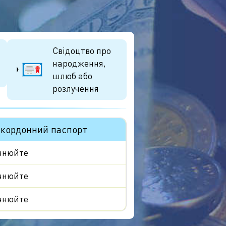
Свідоцтво про
народження,
шлюб або
розлучення
акордонний паспорт
чнюйте
чнюйте
чнюйте