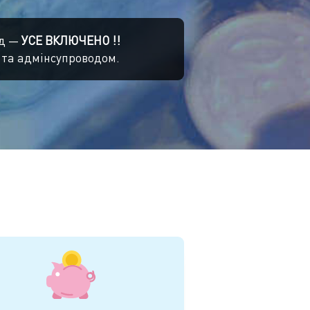
ід —
УСЕ ВКЛЮЧЕНО !!
 та адмінсупроводом.