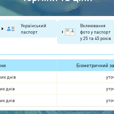
Український
Вклеювання
паспорт
фото у паспорт
у 25 та 45 років
іни
Біометричний з
чих днів
уто
их днів
уто
их днів
уто