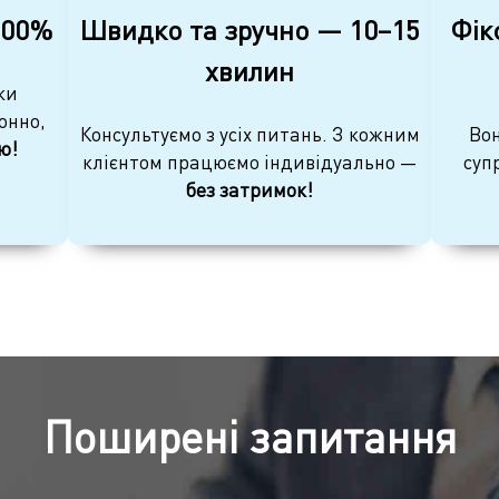
100%
Швидко та зручно — 10–15
Фік
хвилин
ки
онно,
Консультуємо з усіх питань. З кожним
Вон
ю!
клієнтом працюємо індивідуально —
суп
без затримок!
Поширені запитання