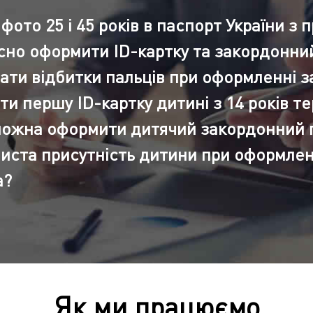
фото 25 і 45 років в паспорт України з
но оформити ID-картку та закордонни
вати відбитки пальців при оформленні 
 першу ID-картку дитині з 14 років т
і можна оформити дитячий закордонний 
биста присутність дитини при оформлен
а?
Як ми працюємо