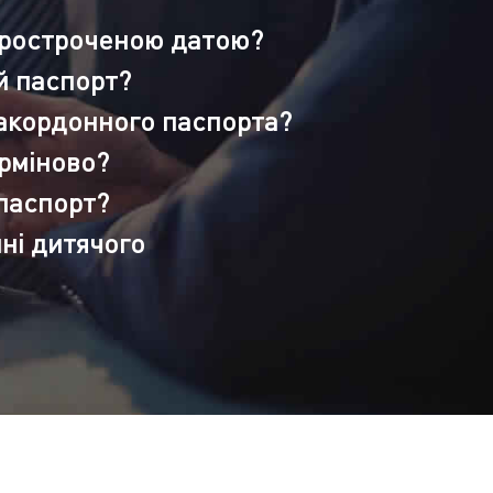
 простроченою датою?
й паспорт?
закордонного паспорта?
ерміново?
паспорт?
ні дитячого