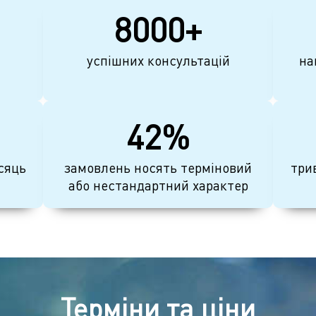
8000+
успішних консультацій
на
42%
сяць
замовлень носять терміновий
три
або нестандартний характер
Терміни та ціни