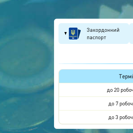
Закордонний
паспорт
Терм
до 20 робо
до 7 робоч
до 3 робоч