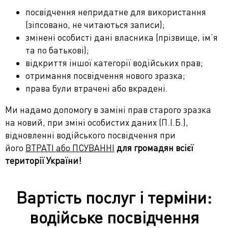
посвідчення непридатне для використання
(зіпсовано, не читаються записи)
;
змінені особисті дані власника (прізвище, ім’я
та по батькові)
;
відкриття іншої категорії водійських прав
;
отримання посвідчення нового зразка;
права були втрачені або вкрадені.
Ми надамо допомогу в заміні прав старого зразка
на новий, при зміні особистих даних (П.І.Б.),
відновленні водійського посвідчення при
його
ВТРАТІ або ПСУВАННІ
для громадян всієї
території України!
Вартість послуг і терміни:
водійське посвідчення