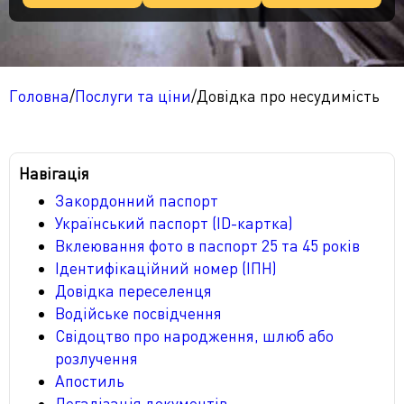
Водійські права при зміні прізвища
Апостиль
Відновлення свідоцтва про народження
померлої особи
Легалізація документів
Апостиль паспорта
Відновлення свідоцтва про шлюб
Головна
/
Послуги та ціни
/
Довідка про несудимість
Переклад документів
Апостиль свідоцтва про народження
Легалізація свідоцтва про народження, шлюб
Відновлення свідоцтва про розлучення
Апостиль свідоцтва про шлюб або розлучення
Легалізація довідки про несудимість
Нотаріальне засвідчення
Навігація
Апостиль довідки про несудимість
Легалізація диплома
Переклад паспорта
Закордонний паспорт
Апостиль диплома та атестата
Легалізація для Китаю
Переклад свідоцтва про народження, шлюб
Український паспорт (ID-картка)
Вклеювання фото в паспорт 25 та 45 років
Легалізація для ОАЕ
Переклад довідки про несудимість
Ідентифікаційний номер (ІПН)
Довідка переселенця
Переклад диплома та атестата
Водійське посвідчення
Свідоцтво про народження, шлюб або
розлучення
Апостиль
Легалізація документів