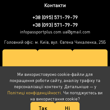
Контакти
+38 (095) 571-79-79
+38 (093) 571-79-79
infopassportplus.com.ua@gmail.com
Головний офіс: м. Київ, вул. Євгена Чикаленка, 25Б
Ми використовуємо cookie-файли для
покращення роботи сайту, аналізу трафіку та
персоналізації контенту. Детальніше — у
Політиці конфіденційності
. Чи погоджуєтесь ви
на використання cookie?
© 2016-2026 ПАСПОРТ+ Компанія не є державним
Так
Ні
органом - надає тільки консультації та супровід.